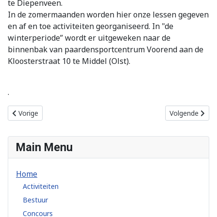
te Diepenveen.
In de zomermaanden worden hier onze lessen gegeven
en af en toe activiteiten georganiseerd. In "de
winterperiode” wordt er uitgeweken naar de
binnenbak van paardensportcentrum Voorend aan de
Kloosterstraat 10 te Middel (Olst).
.
Vorig artikel: Lidmaatschap
Volgende artikel
Vorige
Volgende
Main Menu
Home
Activiteiten
Bestuur
Concours